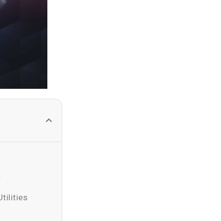
r
ilities