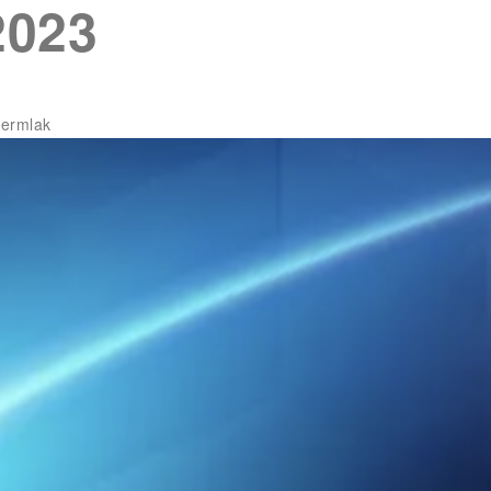
2023
SIX Token
Docs
Roadmap
lermlak