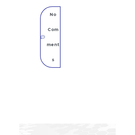
No
ugus
Com
 30,
ment
2022
s