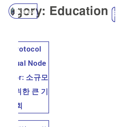
ategory:
Education
KR)
SIX Protocol
dividual Node
lidator: 소규모
룹을 위한 큰 기
회
ed on