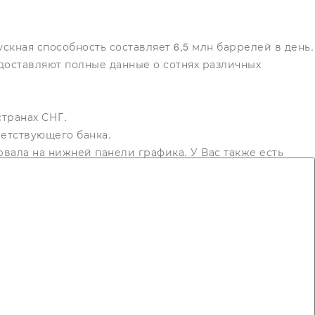
скная способность составляет 6,5 млн баррелей в день.
доставляют полные данные о сотнях различных
странах СНГ.
етствующего банка.
вала на нижней панели графика. У Вас также есть
 помощью кнопок в левом верхнем углу графика.
ьно, поскольку это затрагивает практически все
лад в долларах или евро. Вы можете сравнить кредиты
&P 500, NASDAQ, Nikkei и другие. Теоретически, нефть
це вы можете узнать цены на нефть эталонных марок
лей мировой экономики изучайте фондовые индексы Доу-