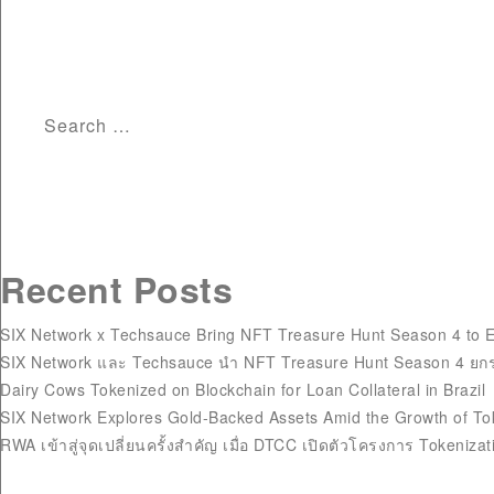
Website
Save my name, email, and website in this browser for the next ti
Search
for:
Recent Posts
SIX Network x Techsauce Bring NFT Treasure Hunt Season 4 to 
SIX Network และ Techsauce นำ NFT Treasure Hunt Season 4 ยกร
Dairy Cows Tokenized on Blockchain for Loan Collateral in Brazil
SIX Network Explores Gold-Backed Assets Amid the Growth of To
RWA เข้าสู่จุดเปลี่ยนครั้งสำคัญ เมื่อ DTCC เปิดตัวโครงการ Tokeniza