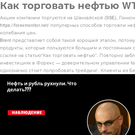
Как торговать нефтью WT
Акции компании торгуются на Шанхайской (SSE), Гонкон
https://forexmonitor.net/
популярных способов торговли неф
колебания цен.
Brent представляет собой такой хороший эталон, потому
продукты, которые пользуются большим и постоянным сп
ссылке на статью“Как торговать нефтью”. Повторно заб
инвестициях в Форекс — доверительном управлении for
однозначно стоит попробовать трейдинг. Клиенты из Бел