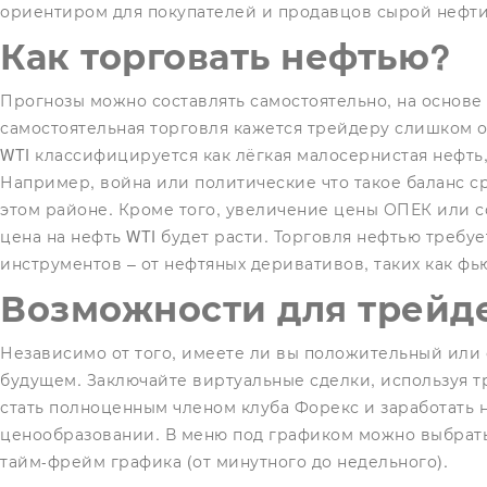
ориентиром для покупателей и продавцов сырой нефти
Как торговать нефтью?
Прогнозы можно составлять самостоятельно, на основе
самостоятельная торговля кажется трейдеру слишком 
WTI классифицируется как лёгкая малосернистая нефть, е
Например, война или политические
что такое баланс с
этом районе. Кроме того, увеличение цены ОПЕК или с
цена на нефть WTI будет расти. Торговля нефтью треб
инструментов – от нефтяных деривативов, таких как фь
Возможности для трейд
Независимо от того, имеете ли вы положительный или 
будущем. Заключайте виртуальные сделки, используя т
стать полноценным членом клуба Форекс и заработать 
ценообразовании. В меню под графиком можно выбрать
тайм-фрейм графика (от минутного до недельного).