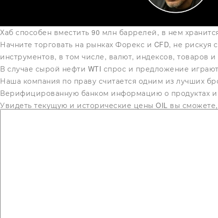
Хаб способен вместить 90 млн баррелей, в нем хранитс
Начните торговать на рынках Форекс и CFD, не рискуя
инструментов, в том числе, валют, индексов, товаров и 
В случае сырой нефти WTI спрос и предложение играю
Наша компания по праву считается одним из лучших брок
Верифицированную банком информацию о продуктах и у
Увидеть текущую и исторические цены OIL вы сможете,
возможность выбрать тип представления ценового граф
Сегодня сырая нефть и ее производные считаются наиб
отрасли мировой экономики. На сайте Minfin.com.ua вы
онлайн от микрофинансовых организаций Украины или 
Для получения информации о других показателей миров
WTI должна торговаться дороже нефти марки Brent, учит
Brent и WTI на сегодня и графики изменения стоимост
Джонса, S&P 500, NASDAQ, Nikkei и другие.