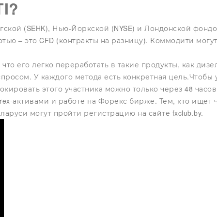
I?
гской (SEHK), Нью-Йоркской (NYSE) и Лондонской фондо
тью – это CFD (контракты на разницу). Коммодити могу
 что его легко переработать в такие продукты, как диз
росом. У каждого метода есть конкретная цель.Чтобы у
локировать этого участника можно только через 48 часо
ex-активами и работе на Форекс бирже. Тем, кто ищет 
аруси могут пройти регистрацию на сайте fxclub.by.