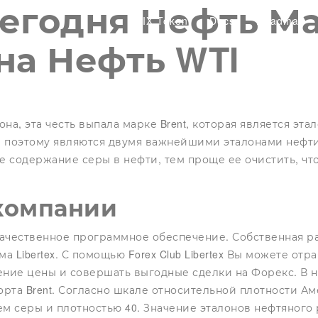
егодня Нефть Ма
SIX Token
Docs
Roadmap
на Нефть WTI
она, эта честь выпала марке Brent, которая является эт
 и поэтому являются двумя важнейшими эталонами нефти
же содержание серы в нефти, тем проще ее очистить, чт
компании
ественное программное обеспечение. Собственная разр
а Libertex. С помощью Forex Club Libertex Вы можете от
ение цены и совершать выгодные сделки на Форекс. В 
ь сорта Brent. Согласно шкале относительной плотности А
м серы и плотностью 40. Значение эталонов нефтяного 