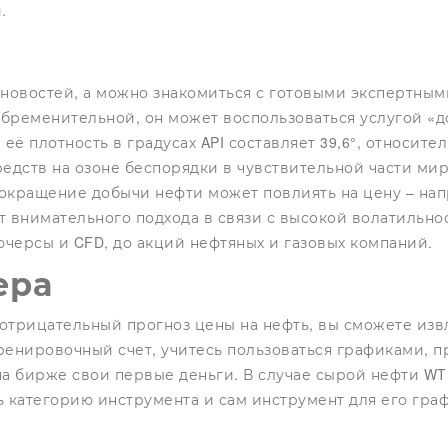
.
 новостей, а можно знакомиться с готовыми экспертным
обременительной, он может воспользоваться услугой «
ё плотность в градусах API составляет 39,6°, относител
редств на озоне
беспорядки в чувствительной части мир
окращение добычи нефти может повлиять на цену – напр
ует внимательного подхода в связи с высокой волатиль
ючерсы и CFD, до акций нефтяных и газовых компаний.
ера
отрицательный прогноз цены на нефть, вы сможете изв
ренировочный счет, учитесь пользоваться графиками, п
на бирже свои первые деньги. В случае сырой нефти W
 категорию инструмента и сам инструмент для его гра