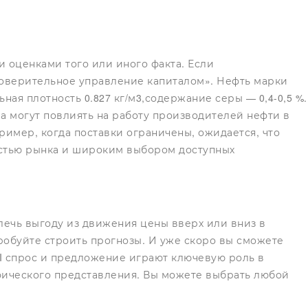
и оценками того или иного факта. Если
доверительное управление капиталом». Нефть марки
ьная плотность 0.827 кг/м3,содержание серы — 0,4-0,5 %.
а могут повлиять на работу производителей нефти в
имер, когда поставки ограничены, ожидается, что
ностью рынка и широким выбором доступных
лечь выгоду из движения цены вверх или вниз в
робуйте строить прогнозы. И уже скоро вы сможете
TI спрос и предложение играют ключевую роль в
фического представления. Вы можете выбрать любой