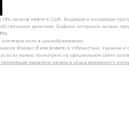
я 13% запасов нефти в США. Входящая и исходящая пропу
 собственными деньгами. Графики котировок онлайн пре
PCI.
т ключевую роль в ценообразовании.
еров Форекс (Forex brokers) в Узбекистане, Украине и 
слугах можно посмотреть на официальном сайте соотв
 перемещая указатели начала и конца временного интер
ика – японские свечи , линейный или график баров – с
олее продаваемыми товарами в мире. И это не удивител
 можете выбрать депозит в национальной валюте или вк
выбрать кредит наличными от украинских банков.
ой экономики изучайте фондовые индексы Доу-Джонса, S
ывая ее качество, но это не всегда так. На этой страни
и нефти. Для получения информации о других показате