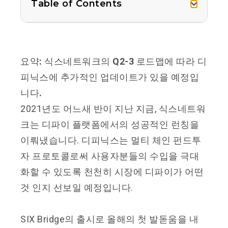
Table of Contents
요약
:
식스네트워크의
Q2-3
로드맵에
따라
디
피닉스에
추가적인
업데이트가
있을
예정입
니다
.
2021
년도
어느새
반이
지난
지금
,
식스네트워
크는
디파이
플랫폼에서의
성공적인
런칭을
이뤄냈습니다
.
디피닉스는 멀티 체인 펀드투
자 프로토콜로써 사용자분들의 수입을 극대
화할 수 있도록 천천히 시장에 디파이가 어떤
것 인지 선보일 예정입니다
.
SIX Bridge
의 출시로 올해의 첫 발돋움을 내