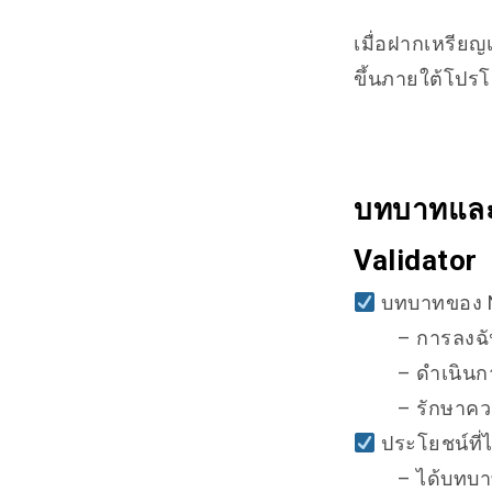
เมื่อฝากเหรียญ
ขึ้นภายใต้โปรโ
บทบาทและป
Validator
บทบาทของ No
– การลงฉ
– ดำเนินก
– รักษาค
ประโยชน์ที่ไ
– ได้บทบา