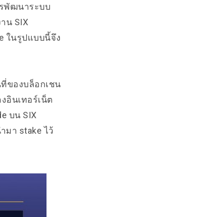
การพัฒนาระบบ
งาน SIX
ในรูปแบบนี้จึง
นที่ของบล็อกเชน
งอินเทอร์เน็ต
de บน SIX
นำมา stake ไว้