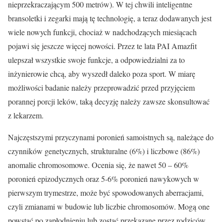
nieprzekraczającym 500 metrów). W tej chwili inteligentne
bransoletki i zegarki mają tę technologię, a teraz dodawanych jest
wiele nowych funkcji, chociaż w nadchodzących miesiącach
pojawi się jeszcze więcej nowości. Przez te lata PAI Amazfit
ulepszał wszystkie swoje funkcje, a odpowiedzialni za to
inżynierowie chcą, aby wyszedł daleko poza sport. W miarę
możliwości badanie należy przeprowadzić przed przyjęciem
porannej porcji leków, taką decyzję należy zawsze skonsultować
z lekarzem.
Najczęstszymi przyczynami poronień samoistnych są, należące do
czynników genetycznych, strukturalne (6%) i liczbowe (86%)
anomalie chromosomowe. Ocenia się, że nawet 50 – 60%
poronień epizodycznych oraz 5-6% poronień nawykowych w
pierwszym trymestrze, może być spowodowanych aberracjami,
czyli zmianami w budowie lub liczbie chromosomów. Mogą one
powstać po zapłodnieniu lub zostać przekazane przez rodziców.