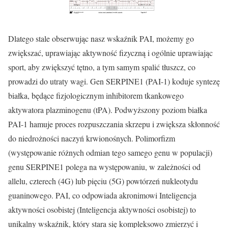
Dlatego stale obserwując nasz wskaźnik PAI, możemy go
zwiększać, uprawiając aktywność fizyczną i ogólnie uprawiając
sport, aby zwiększyć tętno, a tym samym spalić tłuszcz, co
prowadzi do utraty wagi. Gen SERPINE1 (PAI-1) koduje syntezę
białka, będące fizjologicznym inhibitorem tkankowego
aktywatora plazminogenu (tPA). Podwyższony poziom białka
PAI-1 hamuje proces rozpuszczania skrzepu i zwiększa skłonność
do niedrożności naczyń krwionośnych. Polimorfizm
(występowanie różnych odmian tego samego genu w populacji)
genu SERPINE1 polega na występowaniu, w zależności od
allelu, czterech (4G) lub pięciu (5G) powtórzeń nukleotydu
guaninowego. PAI, co odpowiada akronimowi Inteligencja
aktywności osobistej (Inteligencja aktywności osobistej) to
unikalny wskaźnik, który stara się kompleksowo zmierzyć i