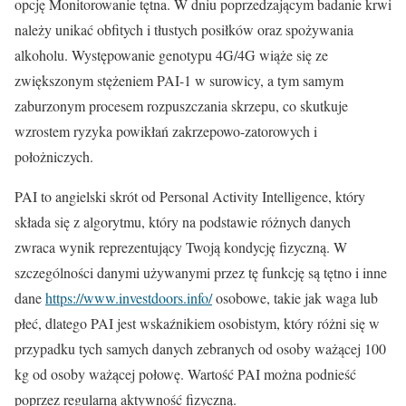
opcję Monitorowanie tętna. W dniu poprzedzającym badanie krwi
należy unikać obfitych i tłustych posiłków oraz spożywania
alkoholu. Występowanie genotypu 4G/4G wiąże się ze
zwiększonym stężeniem PAI-1 w surowicy, a tym samym
zaburzonym procesem rozpuszczania skrzepu, co skutkuje
wzrostem ryzyka powikłań zakrzepowo-zatorowych i
położniczych.
PAI to angielski skrót od Personal Activity Intelligence, który
składa się z algorytmu, który na podstawie różnych danych
zwraca wynik reprezentujący Twoją kondycję fizyczną. W
szczególności danymi używanymi przez tę funkcję są tętno i inne
dane
https://www.investdoors.info/
osobowe, takie jak waga lub
płeć, dlatego PAI jest wskaźnikiem osobistym, który różni się w
przypadku tych samych danych zebranych od osoby ważącej 100
kg od osoby ważącej połowę. Wartość PAI można podnieść
poprzez regularną aktywność fizyczną.